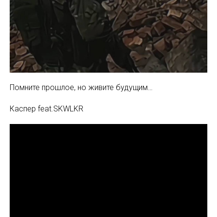
Помните прошлое, но живите будущим…
Каспер feat.SKWLKR