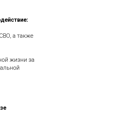
одействие:
СВО, а также
ной жизни за
нальной
азе