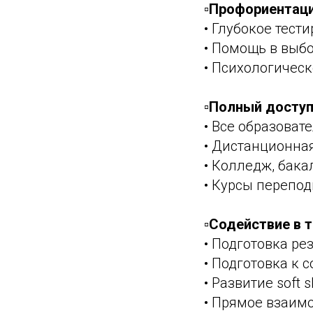
▫️Профориентац
• Глубокое тест
• Помощь в выб
• Психологичес
▫️Полный досту
• Все образоват
• Дистанционная
• Колледж, бака
• Курсы перепо
▫️Содействие в 
• Подготовка р
• Подготовка к 
• Развитие soft sk
• Прямое взаим