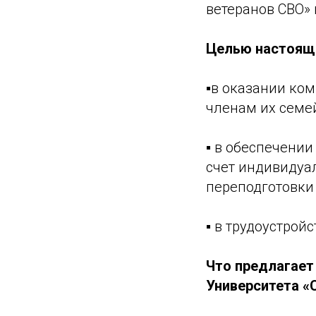
ветеранов СВО» 
Целью настояще
▪️в оказании ко
членам их семе
▪️ в обеспечени
счет индивидуа
переподготовки
▪️ в трудоустро
Что предлагает
Университета «