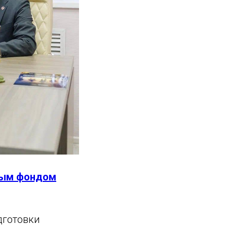
ным фондом
дготовки