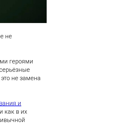
е не
ими героями
 серьёзные
 это не замена
вания и
и как в их
ривычной